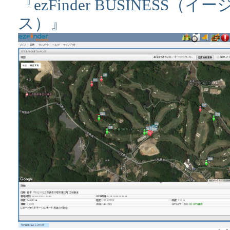
『ezFinder BUSINES
ス）』