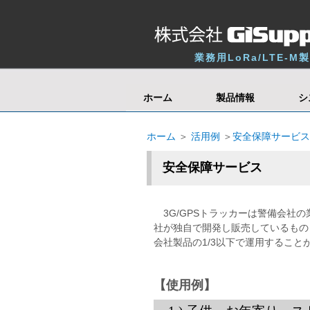
業務用LoRa/LTE-M
ホーム
製品情報
シ
ホーム
＞
活用例
＞
安全保障サービス
安全保障サービス
3G/GPSトラッカーは警備会社
社が独自で開発し販売しているもの
会社製品の1/3以下で運用するこ
【使用例】