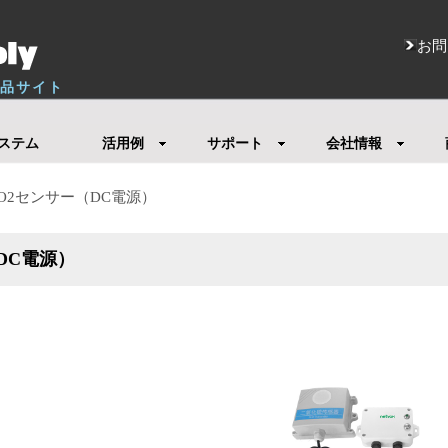
お問
M製品サイト
ステム
活用例
サポート
会社情報
a SO2センサー（DC電源）
（DC電源）