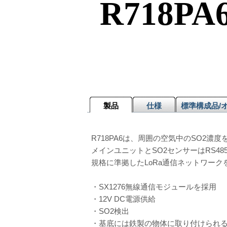
R718PA
製品
仕様
標準構成品/
R718PA6は、周囲の空気中のSO2濃
メインユニットとSO2センサーはRS4
規格に準拠したLoRa通信ネットワー
・SX1276無線通信モジュールを採用
・12V DC電源供給
・SO2検出
・基底には鉄製の物体に取り付けられ