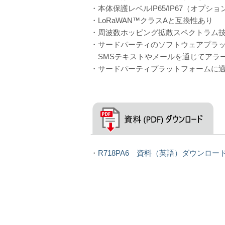
・本体保護レベルIP65/IP67（オプショ
・LoRaWAN™クラスAと互換性あり
・周波数ホッピング拡散スペクトラム
・サードパーティのソフトウェアプラ
SMSテキストやメールを通じてアラ
・サードパーティプラットフォームに適用可能：Act
・
R718PA6 資料（英語）ダウンロー