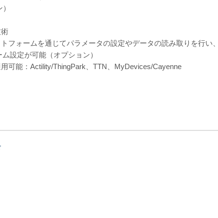
ン）
技術
ットフォームを通じてパラメータの設定やデータの読み取りを行い
ーム設定が可能（オプション）
ility/ThingPark、TTN、MyDevices/Cayenne
ド