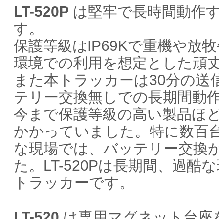
LT-520P
は堅牢で長時間動作する
す。
保護等級はIP69Kで重機や放
環境での利用を想定とした頑
また本トラッカーは30分の送
テリー交換無しでの長期間動
今まで保護等級の高い製品ほ
かかっていました。特に数百
な現場では、バッテリー交換
た。LT-520Pは長期間、過酷
トラッカーです。
LT-520
は専用マグネット台座