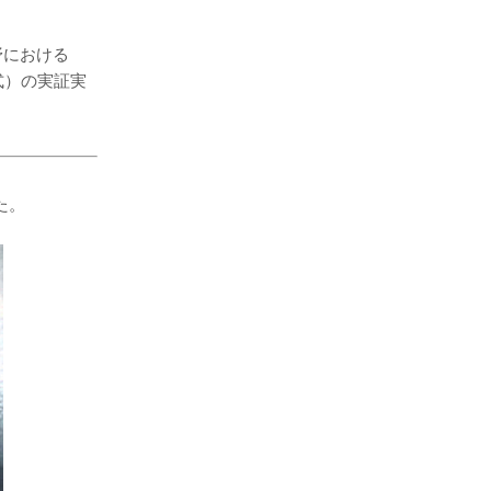
分野における
方式）の実証実
た。