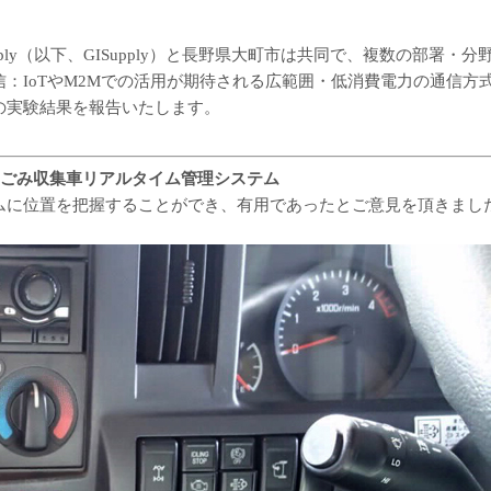
upply（以下、GISupply）と長野県大町市は共同で、複数の部署・
e Area通信：IoTやM2Mでの活用が期待される広範囲・低消費電力の通信
の実験結果を報告いたします。
、ごみ収集車リアルタイム管理システム
ムに位置を把握することができ、有用であったとご意見を頂きまし