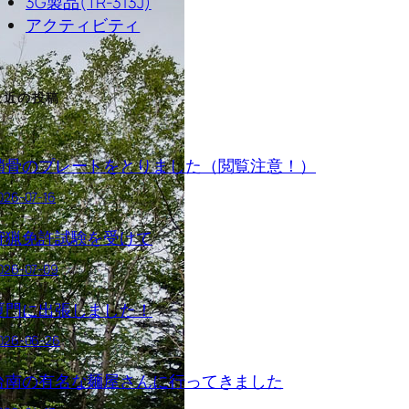
3G製品(TR-313J)
アクティビティ
最近の投稿
鎖骨のプレートをとりました（閲覧注意！）
026-07-16
狩猟免許試験を受けて
026-07-09
厦門に出張しました！
026-06-26
台南の有名な麺屋さんに行ってきました