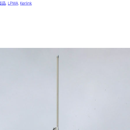
a製品
, 
LPWA
, 
Kerlink