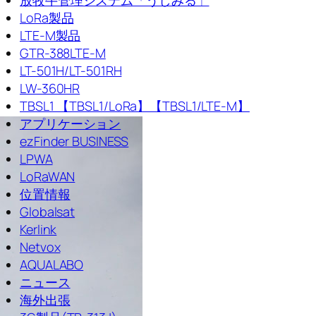
LoRa製品
LTE-M製品
GTR-388LTE-M
LT-501H/LT-501RH
LW-360HR
TBSL1 【TBSL1/LoRa】【TBSL1/LTE-M】
アプリケーション
ezFinder BUSINESS
LPWA
LoRaWAN
位置情報
Globalsat
Kerlink
Netvox
AQUALABO
ニュース
海外出張