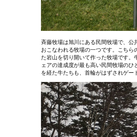
斉藤牧場は旭川にある民間牧場で、公
おこなわれる牧場の一つです。こちら
た岩山を切り開いて作った牧場です。
ェアの達成度が最も高い民間牧場のひ
を経た牛たちも、首輪がはずされゲー