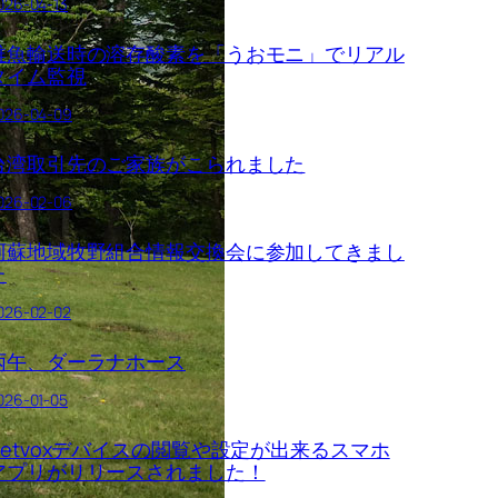
026-04-13
稚魚輸送時の溶存酸素を「うおモニ」でリアル
タイム監視
026-04-09
台湾取引先のご家族がこられました
026-02-06
阿蘇地域牧野組合情報交換会に参加してきまし
た
026-02-02
丙午、ダーラナホース
026-01-05
Netvoxデバイスの閲覧や設定が出来るスマホ
アプリがリリースされました！