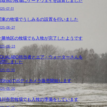
鳥取県の牧場にゲートウェイを設置しました
025-07-31
関東の牧場でうしみるの設置を行いました
025-06-27
十勝地区の牧場でも入牧が完了したようです
025-06-23
AQUALABO担当者とエア・ウォーターさんを
訪問しました
025-05-30
GIShopでボディカメラ販売開始します
025-05-20
旭川市営牧場でも入牧の準備をしています