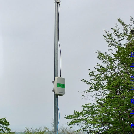
2
2
2