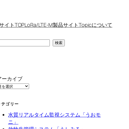
サイトTOP
LoRa/LTE-M製品サイトTopicについて
検
検索
索
アーカイブ
カテゴリー
水質リアルタイム監視システム「うおモ
ニ」
放牧牛管理システム「うしみる」