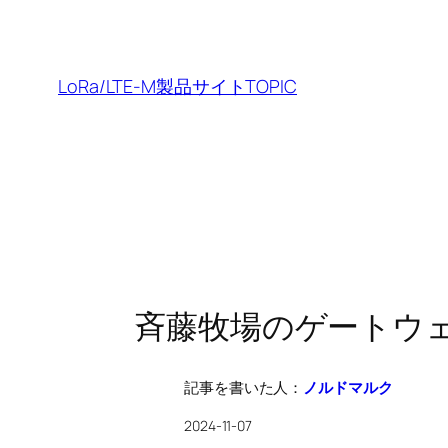
内
容
を
LoRa/LTE-M製品サイトTOPIC
ス
キ
ッ
プ
斉藤牧場のゲートウ
記事を書いた人：
ノルドマルク
2024-11-07