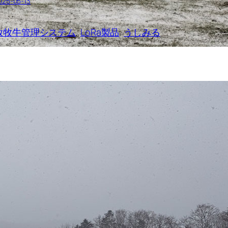
025-05-13
放牧牛管理システム
, 
LoRa製品
, 
うしみる