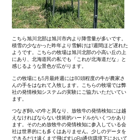
こちら旭川北部は旭川市内より降雪量が多いです。
積雪の少なかった昨年より雪解けは
1
週間ほど遅れた
ようです。こちらの牧場は旭川北部の小高い丘の上
にあり、北海道民の私でも「これが北海道だな」と
感じるような景色が広がります。
この牧場にも
5
月最終週には
80
頭程度の牛が農家さ
んの手をはなれて入牧します。こちらの牧場では弊
社の発情検知システムの実験にご協力いただいてい
ます。
つなぎ飼いの牛と異なり、放牧牛の発情検知には越
えなければならない技術的ハードルがいくつかあり
ます。そのため放牧牛の発情検知に参入している会
社は世界的にも多くはありません。少しのデータを
できるだけ遠くまで飛ばす
LoRa
通信環境下において