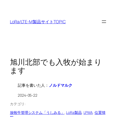
内
容
を
LoRa/LTE-M製品サイトTOPIC
ス
キ
ッ
プ
旭川北部でも入牧が始まり
ます
記事を書いた人：
ノルドマルク
2024-05-22
カテゴリ:
放牧牛管理システム「うしみる」
, 
LoRa製品
, 
LPWA
, 
位置情