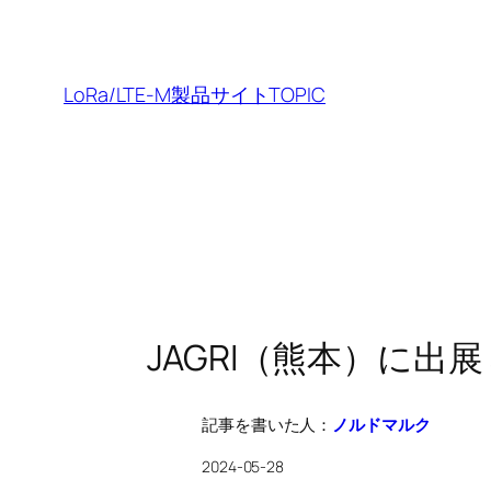
内
容
を
LoRa/LTE-M製品サイトTOPIC
ス
キ
ッ
プ
JAGRI（熊本）に出
記事を書いた人：
ノルドマルク
2024-05-28