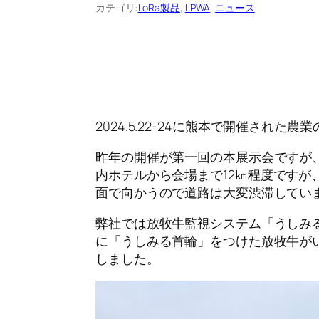
カテゴリ:
LoRa製品
, 
LPWA
, 
ニュース
2024.5.22-24
に熊本で開催された農業
昨年の開催が第一回の本展示会ですが
内ホテルから会場まで
12
㎞程度ですが
面で向かうので道路は大変渋滞してい
弊社では放牧牛監視システム「うしみ
に「うしみる首輪」をつけた放牧牛が
しました。