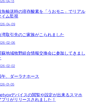
026-04-13
稚魚輸送時の溶存酸素を「うおモニ」でリアル
タイム監視
026-04-09
台湾取引先のご家族がこられました
026-02-06
阿蘇地域牧野組合情報交換会に参加してきまし
た
026-02-02
丙午、ダーラナホース
026-01-05
Netvoxデバイスの閲覧や設定が出来るスマホ
アプリがリリースされました！