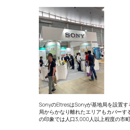
Sony
の
Eltres
は
Sony
が基地局を設置す
局からかなり離れたエリアもカバーす
の印象では人口
3,000
人以上程度の市