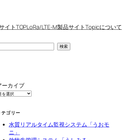
サイトTOP
LoRa/LTE-M製品サイトTopicについて
検
検索
索
アーカイブ
カテゴリー
水質リアルタイム監視システム「うおモ
ニ」
放牧牛管理システム「うしみる」