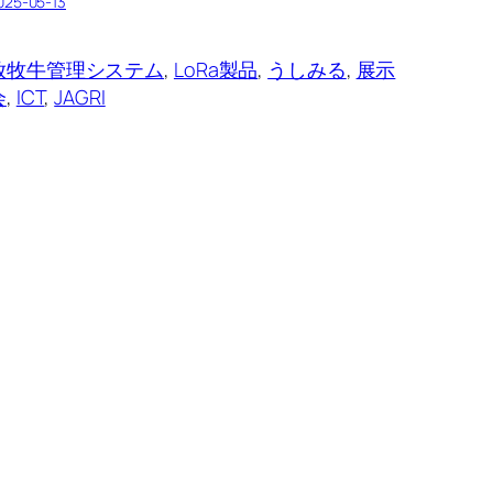
025-05-13
放牧牛管理システム
, 
LoRa製品
, 
うしみる
, 
展示
会
, 
ICT
, 
JAGRI