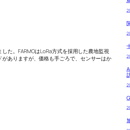
2
2
ました。
FARMO
は
LoRa
方式を採用した農地監視
2
ドがありますが、価格も手ごろで、センサーはか
2
2