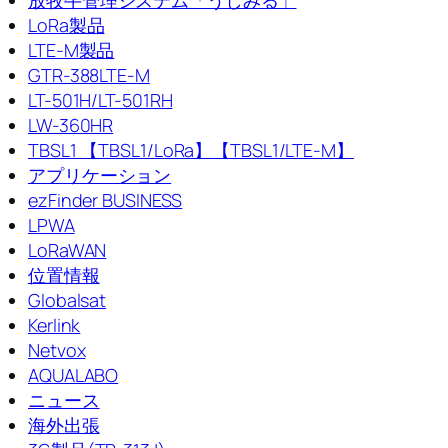
LoRa製品
LTE-M製品
GTR-388LTE-M
LT-501H/LT-501RH
LW-360HR
TBSL1 【TBSL1/LoRa】【TBSL1/LTE-M】
アプリケーション
ezFinder BUSINESS
LPWA
LoRaWAN
位置情報
Globalsat
Kerlink
Netvox
AQUALABO
ニュース
海外出張