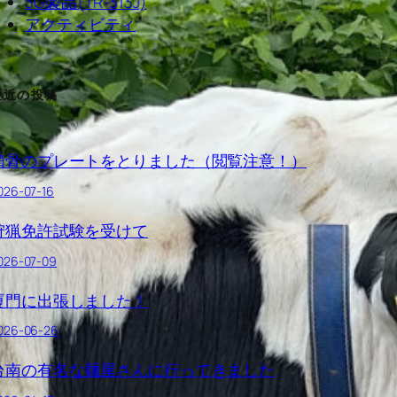
3G製品(TR-313J)
アクティビティ
最近の投稿
鎖骨のプレートをとりました（閲覧注意！）
026-07-16
狩猟免許試験を受けて
026-07-09
厦門に出張しました！
026-06-26
台南の有名な麺屋さんに行ってきました