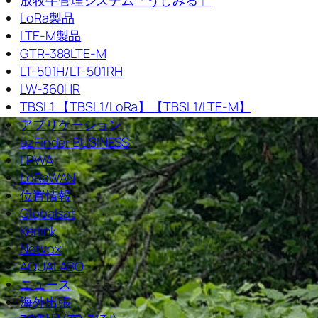
LoRa製品
LTE-M製品
GTR-388LTE-M
LT-501H/LT-501RH
LW-360HR
TBSL1 【TBSL1/LoRa】【TBSL1/LTE-M】
アプリケーション
ezFinder BUSINESS
LPWA
LoRaWAN
位置情報
Globalsat
Kerlink
Netvox
AQUALABO
ニュース
海外出張