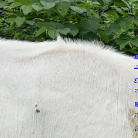
2
2
2