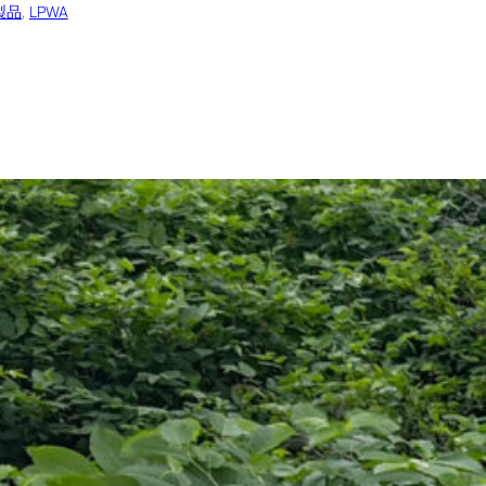
a製品
, 
LPWA