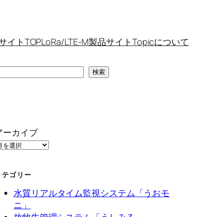
サイトTOP
LoRa/LTE-M製品サイトTopicについて
検
検索
索
アーカイブ
カテゴリー
水質リアルタイム監視システム「うおモ
ニ」
放牧牛管理システム「うしみる」