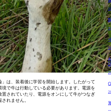
2
2
2
2
輪」は、装着後に学習を開始します。したがって
環境で牛は行動している必要があります。電源を
2
放置されていたり、電源をオンにして牛がつなぎ
報されません。