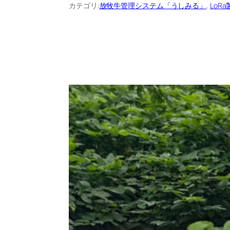
カテゴリ:
放牧牛管理システム「うしみる」
, 
LoR