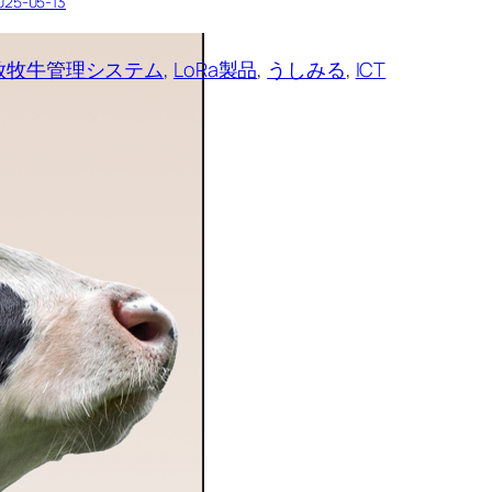
025-05-13
放牧牛管理システム
, 
LoRa製品
, 
うしみる
, 
ICT