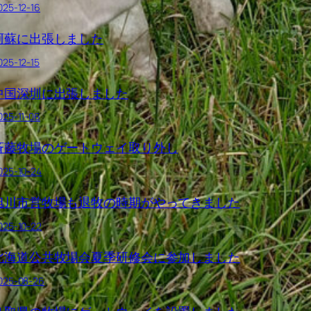
025-12-16
阿蘇に出張しました
025-12-15
中国深圳に出張しました
025-11-06
斉藤牧場のゲートウェイ取り外し
025-10-24
旭川市営牧場も退牧の時期がやってきました
025-10-22
北海道公共牧場会夏季研修会に参加しました
025-08-26