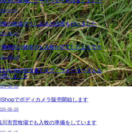
鳥取県の牧場にゲートウェイを設置しました
025-07-31
関東の牧場でうしみるの設置を行いました
025-06-27
十勝地区の牧場でも入牧が完了したようです
025-06-23
AQUALABO担当者とエア・ウォーターさんを
訪問しました
025-05-30
GIShopでボディカメラ販売開始します
025-05-20
旭川市営牧場でも入牧の準備をしています