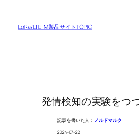
内
容
を
LoRa/LTE-M製品サイトTOPIC
ス
キ
ッ
プ
発情検知の実験をつ
記事を書いた人：
ノルドマルク
2024-07-22