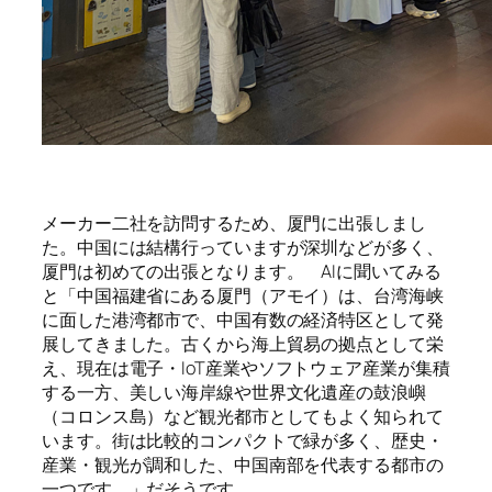
メーカー二社を訪問するため、厦門に出張しまし
た。中国には結構行っていますが深圳などが多く、
厦門は初めての出張となります。
AI
に聞いてみる
と「中国福建省にある厦門（アモイ）は、台湾海峡
に面した港湾都市で、中国有数の経済特区として発
展してきました。古くから海上貿易の拠点として栄
え、現在は電子・
IoT
産業やソフトウェア産業が集積
する一方、美しい海岸線や世界文化遺産の鼓浪嶼
（コロンス島）など観光都市としてもよく知られて
います。街は比較的コンパクトで緑が多く、歴史・
産業・観光が調和した、中国南部を代表する都市の
一つです。」だそうです。