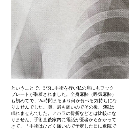
ということで、
3/3
に手術を行い私の肩にもフック
プレートが装着されました。全身麻酔（呼気麻酔）
も初めてで、
24
時間まるきり何か食べる気持ちにな
りませんでした。腕、肩も痛いのでその後、
3
晩は
眠れませんでした。アバラの骨折などとは比較にな
りません。手術直後家内に電話が医者からかかって
きて、「手術はひどく痛いので予定した日に退院で