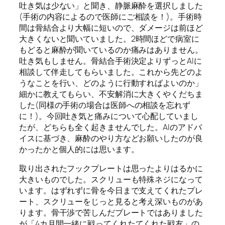
吐き気は少ない」と聞き、静脈麻酔を選択しました
(
手術の内容によるので医師にご相談を！
)
。手術時
間は骨結合より大幅に短いので、ダメージは前ほど
大きくないと聞いていました。
2
時間ほどで病室に
もどると麻酔が聞いているのか痛みはありません。
吐き気もしません。骨結合手術決定よりずっと
AI
に
相談して伴走してもらいました。これから先どのよ
うなことを行い、どのように行動すればよいのか」
細かに教えてもらい、不安解消に大きくやくだちま
した
(
同様の手術の場合は医師への相談を忘れず
に！
)
。今回吐き気と痛みについて心配していまし
たが、どちらも全く起きませんでした。
AI
のアドバ
イスに基づき、麻酔のやり方などお願いしたのが良
かったかと個人的には思います。
取り出されたフックプレートは思ったよりはるかに
大きいものでした。スクリューも特殊ネジになって
います。はずれずに骨を今日まで支えてくれたプレ
ート、スクリューをじっと見ると考え深いものがあ
ります。骨干渉で苦しんだプレートではありました
が「
4
カ月間一緒に戦ってくれたてくれた戦友」の