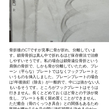
骨折後の
CT
ですが見事に骨が折れ、分離していま
す。鎖骨骨折は真ん中で折れるほど保存療法で治療
しやすいそうです。私の場合は鎖骨遠位骨折という
肩側の骨折で、しかも骨が分離していたため、プレ
ーン（平らな）プレートではなくフックプレートと
いうものを挿入しました。プレーンプレートの場合
は
1
年後抜釘（除去）が一般的で、中には抜かない人
もいるそうです。ところがフックプレートはそうは
行きません。長くとどめておくほど骨との干渉が発
生し、プレートを長く留め置くことができません。
ただ癒合（骨のくっつき具合）との関係もあるため
医師が概ね
3-6
カ月の間に抜釘時期を決めるのが一