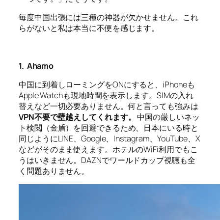
毎度中国出張には三種の神器が欠かせません。これ
らがないと私は本当に不便を感じます。
1.
Ahamo
中国に到着しローミングを
ON
にすると、
iPhone
も
Apple Watch
も現地時間を表示します。
SIM
の入れ
替えなど一切必要ありません。何と言っても強みは
VPN
不要で壁越えしてくれます。
中国の厳しいネッ
ト検閲（金盾）を回避できるため、日本にいる時と
同じように
LINE
、
Google
、
Instagram
、
YouTube
、
X
などがそのまま使えます。ホテルの
WiFi
利用でもこ
うはいきません。
DAZN
でワールドカップ視聴も全
く問題ありません。