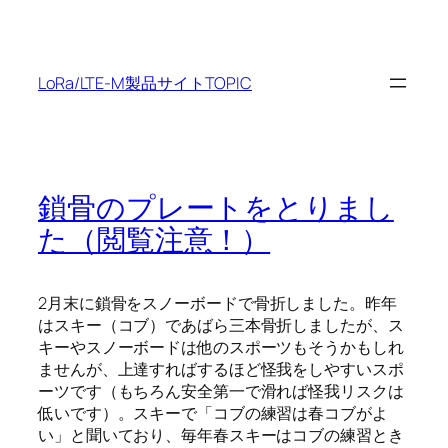
内
容
を
LoRa/LTE-M製品サイトTOPIC
ス
キ
ッ
プ
鎖骨のプレートをとりまし
た（閲覧注意！）
2
月末に鎖骨をスノーボードで骨折しました。昨年
はスキー（コブ）であばら三本骨折しましたが、ス
キーやスノーボードは他のスポーツもそうかもしれ
ませんが、上達すればするほど怪我をしやすいスポ
ーツです（もちろん安全第一で滑れば怪我リスクは
低いです）。スキーで「コブの練習は春コブがよ
い」と聞いており、毎年春スキーはコブの練習とき