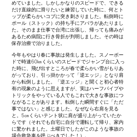
めていました。しかしかなりのスピードで、できる
だけ直線的に滑りたいと練習していた時に、何とト
ップが柔らかいコブに突き刺さりました。転倒時に
ポール（ストック）の持ち手にアバラがあたりまし
た。そのまま仕事で台湾に出張し、帰っても痛みが
あるため病院に行き骨折が判明しました。その時は
保存治療で治りました。
今年もやはり春に事故は発生しました。スノーボー
ドで時速
60
㎞くらいのスピードでジャンプ台に入っ
た時に、飛び出すところが春で柔らかい雪がもりあ
がっており、引っ掛かかって「逆エッジ」となり肩
から転倒しました。「逆エッジ」と聞くと初心者特
有の現象のように思えますが、実はハーフパイプや
トリックをやっている人でもこれで大きな事故につ
ながることがあります。転倒した瞬間すぐに「ただ
事ではない」と感じました。なぜなら右肩を見る
と。
5
㎝くらいテント状に肩が盛り上がっていたか
らです（それでも自宅に自分で運転して帰り、家内
に驚かれました。土曜日でしたがこのような事故の
場合救急車を呼ぶべきでした！）。