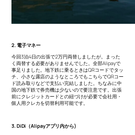
2. 電子マネー
今回
3
泊
4
日の出張で
2
万円両替しましたが。まった
く両替する必要がありませんでした。全部
Alipay
で
事足りました。地下鉄に乗るときは
QR
コードでタッ
チ、小さな露店のようなところでもこちらで
QR
コー
ド読み取りなどで支払い完結しました。ちなみに中
国の地下鉄で券売機は少ないので要注意です。出張
前にクレジットカードとの紐づけが必要で会社用・
個人用クレカを切替利用可能です。
3. DiDi（Alipayアプリ内から)